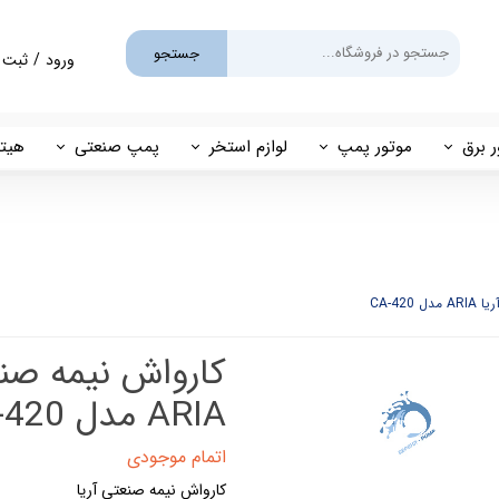
جستجو
ورود
/
ثبت 
حساب کارب
تغییر گذر و
ر برق
موتور پمپ
لوازم استخر
پمپ صنعتی
هیتر
سفارشات
یم
بنزینی
پمپ استخری
پمپ طبقاتی
مهی
خروج از حس
گازوئیلی
فیلتر شنی
پمپ مگنتی
پاور
فیلتر کارتریجی
بل اند کاست
کلرزن خطی
ین
کلرزن نمکی
ARIA مدل CA-420
میک
گرمکن برقی
اتمام موجودی
کارواش نیمه صنعتی آریا
مولد برقی سونای بخار