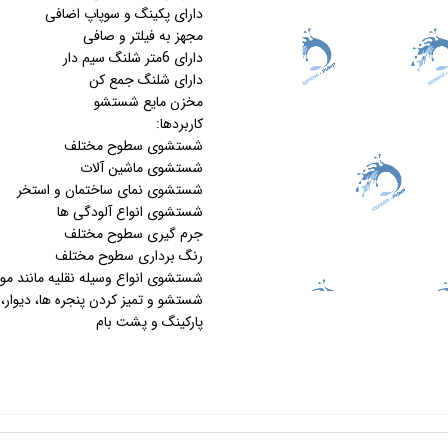
دارای پکینگ و سوپاپ اضافی
مجهز به فیلتر و صافی
استرینر
دارای 6متر شلنگ سیم دار
دارای شلنگ جمع کن
کس
هیتر برقی
مخزن مایع شستشو
کاربردها:
جت جکوزی
شستشوی سطوح مختلف
شستشوی ماشین آلات
ضدعفونی نانو
شستشوی نمای ساختمان و استخر
شستشوی انواع آلودگی ها
مبدل
جرم گیری سطوح مختلف
رنگ برداری سطوح مختلف
اسکیمر
شستشوی انواع وسیله نقلیه مانند مو
شستشو و تمیز کردن پنجره ها، دیوار،
سایدچنل
پارکینگ و پشت بام