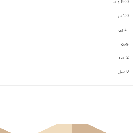
1500 وات
130 بار
القایی
چین
12 ماه
10سال