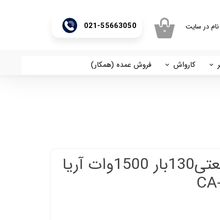
021-55663050
نام در سایت
۰
ری من
اژه
کارواش
فروش عمده (همکار)
اسان
آریا
اب کاربری
کارواش نیمه صنعتی130بار 1500وات آریا