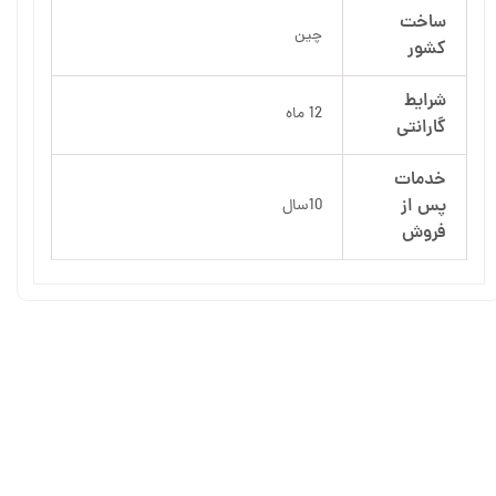
ساخت
چین
کشور
شرایط
12 ماه
گارانتی
خدمات
پس از
10سال
فروش