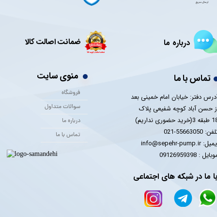
ضمانت اصالت کالا
درباره ما
منوی سایت
تماس با ما
فروشگاه
درس دفتر: خیابان امام خمینی بعد
سوالات متداول
ز حسن آباد کوچه شفیعی پلاک
 3(خرید حضوری نداریم)
درباره ما
فن: 55663050-021
تماس با ما
یل: info@sepehr-pump.ir
​​​​موبایل : 09126959398
ا ما در شبکه های اجتماعی