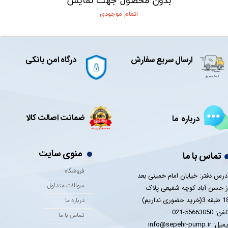
بدون محصول جهت نمایش
اتمام موجودی
ارسال سریع سفارش
درگاه امن بانکی
ضمانت اصالت کالا
درباره ما
منوی سایت
تماس با ما
فروشگاه
درس دفتر: خیابان امام خمینی بعد
سوالات متداول
ز حسن آباد کوچه شفیعی پلاک
 3(خرید حضوری نداریم)
درباره ما
فن: 55663050-021
تماس با ما
یل: info@sepehr-pump.ir