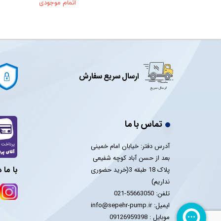
 موجودی
اتمام موجودی
ارسال سریع سفارش
تماس با ما
آدرس دفتر: خیابان امام خمینی
بعد از حسن آباد کوچه شفیعی
با ما 
پلاک 18 طبقه 3(خرید حضوری
نداریم)
تلفن: 55663050-021
ایمیل: info@sepehr-pump.ir
​​​​​​​موبایل : 09126959398