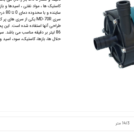
کاستیک ها ، مواد نفتی ، اسیدها و باز
ساینده و با محدوده دمای 0 تا 80 درجه سانتیگراد مناسب می باشند.
استرینر
سری MD-70R یکی از سری های پر کاربرد
طراحی آنها استفاده شده است. این پم
کس
هیتر برقی
86 لیتر بر دقیقه مناسب می باشد. سری MD
حلال ها، بازها، کاستیک، سود، اسید و .
جت جکوزی
ضدعفونی نانو
مبدل
اسکیمر
سایدچنل
14/3 متر