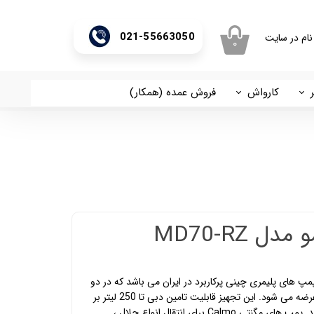
021-55663050
نام در سایت
۰
ری من
اژه
کارواش
فروش عمده (همکار)
اسان
آریا
اب کاربری
 MD70-RZ
مو) از دسته پمپ های پلیمری چینی پرکاربرد در ایران می باشد که در دو
سری MD-R (تکفاز) و MX (سه فاز) عرضه می شود. این تجهیز قابلیت تامین دبی تا 250 لیتر بر
دقیقه و فشار تا 2.5 بار را دارا می باشد. پمپ های مگنتی Calmo برای انتقال انواع حلال ،