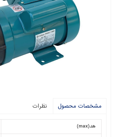
فالکو
پمپ 1/5 اسب 2 اینچ
اگرو
پلیکام
پمپ 3 اینچ 2 اسب
کنزا
گالی
آبارا
توکیو
راناب
رهاب
نظرات
مشخصات محصول
لوما LOMA
آکوا استرانگ
هد(max)
ان سی NC