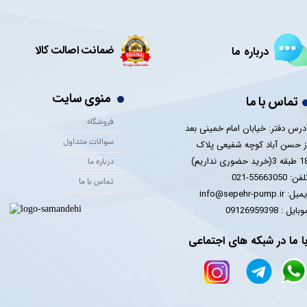
ضمانت اصالت کالا
درباره ما
منوی سایت
تماس با ما
فروشگاه
درس دفتر: خیابان امام خمینی بعد
سوالات متداول
ز حسن آباد کوچه شفیعی پلاک
 3(خرید حضوری نداریم)
درباره ما
فن: 55663050-021
تماس با ما
یل: info@sepehr-pump.ir
​​​​موبایل : 09126959398
ا ما در شبکه های اجتماعی