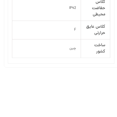
کلاس
حفاضت
IP42
محیطی
کلاس عایق
F
حرارتی
ساخت
چین
کشور