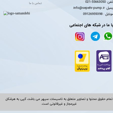
فن: 55663050-021
تماس با ما
یل: info@sepehr-pump.ir
​​​​موبایل : 09126959398
ا ما در شبکه های اجتماعی
تمام حقوق محتوا و تصاویر متعلق به تاسیسات سپهر می باشد، کپی به هرشکل
غیرمجاز و غیرقانونی است.​​​​​​​