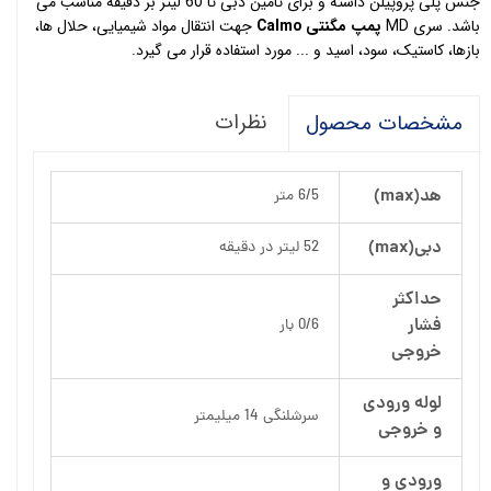
جنس پلی پروپیلن داشته و برای تامین دبی تا 60 لیتر بر دقیقه مناسب می
باشد. سری MD
پمپ مگنتی Calmo
جهت انتقال مواد شیمیایی، حلال ها،
بازها، کاستیک، سود، اسید و ... مورد استفاده قرار می گیرد.
نظرات
مشخصات محصول
هد(max)
6/5 متر
دبی(max)
52 لیتر در دقیقه
حداکثر
فشار
0/6 بار
خروجی
لوله ورودی
سرشلنگی 14 میلیمتر
و خروجی
ورودی و