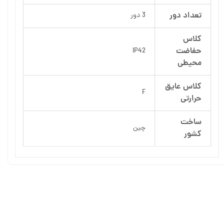
تعداد دور
3 دور
کلاس
حفاضت
IP42
محیطی
کلاس عایق
F
حرارتی
ساخت
چین
کشور