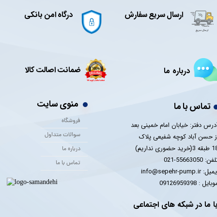
ارسال سریع سفارش
درگاه امن بانکی
ضمانت اصالت کالا
درباره ما
منوی سایت
تماس با ما
فروشگاه
درس دفتر: خیابان امام خمینی بعد
سوالات متداول
ز حسن آباد کوچه شفیعی پلاک
 3(خرید حضوری نداریم)
درباره ما
فن: 55663050-021
تماس با ما
یل: info@sepehr-pump.ir
​​​​موبایل : 09126959398
ا ما در شبکه های اجتماعی