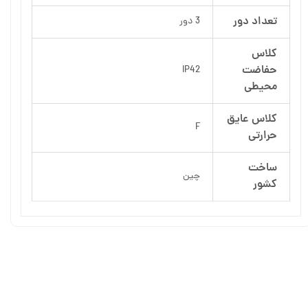
تعداد دور
3 دور
کلاس
حفاضت
IP42
محیطی
کلاس عایق
F
حرارتی
ساخت
چین
کشور