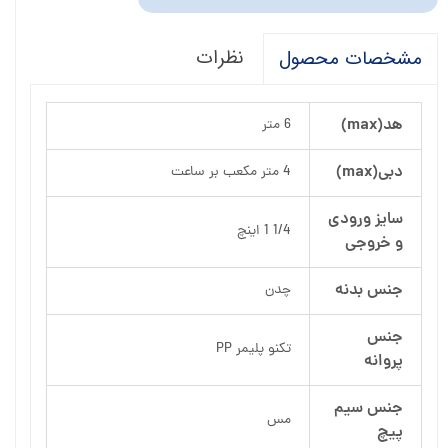
نظرات
مشخصات محصول
هد(max)
6 متر
دبی(max)
4 متر مکعب بر ساعت
سایز ورودی
1/4 1 اینچ
و خروجی
جنس بدنه
چدن
جنس
تکنو پلیمر PP
پروانه
جنس سیم
مس
پیچ