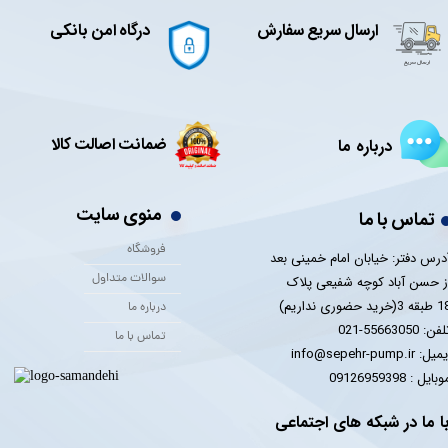
ارسال سریع سفارش
درگاه امن بانکی
ضمانت اصالت کالا
درباره ما
منوی سایت
تماس با ما
فروشگاه
درس دفتر: خیابان امام خمینی بعد
سوالات متداول
ز حسن آباد کوچه شفیعی پلاک
 3(خرید حضوری نداریم)
درباره ما
فن: 55663050-021
تماس با ما
یل: info@sepehr-pump.ir
​​​​موبایل : 09126959398
ا ما در شبکه های اجتماعی