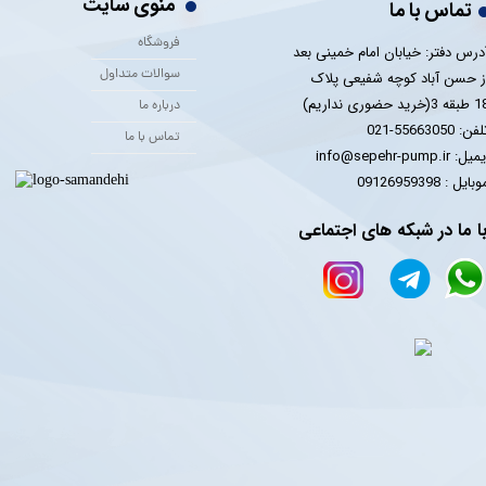
منوی سایت
تماس با ما
فروشگاه
درس دفتر: خیابان امام خمینی بعد
سوالات متداول
ز حسن آباد کوچه شفیعی پلاک
 3(خرید حضوری نداریم)
درباره ما
فن: 55663050-021
تماس با ما
یل: info@sepehr-pump.ir
​​​​موبایل : 09126959398
ا ما در شبکه های اجتماعی