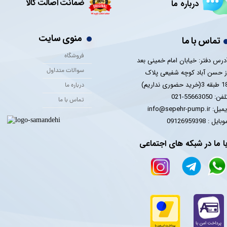
ضمانت اصالت کالا
درباره ما
منوی سایت
تماس با ما
فروشگاه
درس دفتر: خیابان امام خمینی بعد
سوالات متداول
ز حسن آباد کوچه شفیعی پلاک
 3(خرید حضوری نداریم)
درباره ما
فن: 55663050-021
تماس با ما
یل: info@sepehr-pump.ir
​​​​موبایل : 09126959398
ا ما در شبکه های اجتماعی