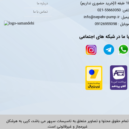
 3(خرید حضوری نداریم)
درباره ما
فن: 55663050-021
تماس با ما
یل: info@sepehr-pump.ir
​​​​موبایل : 09126959398
ا ما در شبکه های اجتماعی
تمام حقوق محتوا و تصاویر متعلق به تاسیسات سپهر می باشد، کپی به هرشکل
غیرمجاز و غیرقانونی است.​​​​​​​