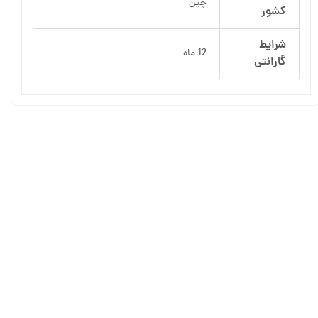
چین
کشور
شرایط
12 ماه
گارانتی