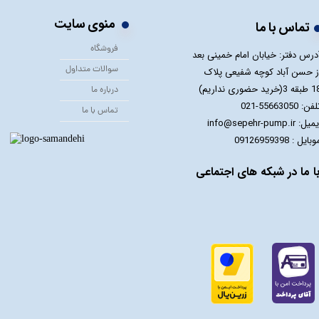
منوی سایت
تماس با ما
فروشگاه
درس دفتر: خیابان امام خمینی بعد
سوالات متداول
ز حسن آباد کوچه شفیعی پلاک
 3(خرید حضوری نداریم)
درباره ما
فن: 55663050-021
تماس با ما
یل: info@sepehr-pump.ir
​​​​موبایل : 09126959398
ا ما در شبکه های اجتماعی