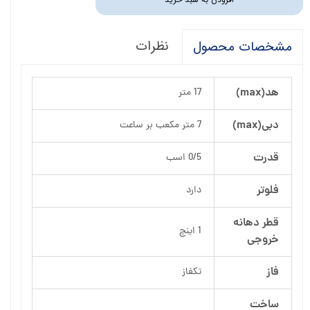
نظرات
مشخصات محصول
هد(max)
17 متر
دبی(max)
7 متر مکعب بر ساعت
قدرت
0/5 اسب
فلوتر
دارد
قطر دهانه
1 اینچ
خروجی
فاز
تکفاز
ساخت