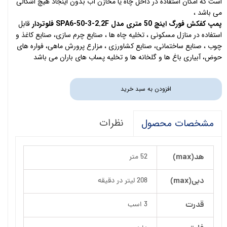
است که امکان استفاده در داخل چاه یا مخازن آب بدون اینجاد هیچ اشکالی
می باشد ،
پمپ کفکش فورگ اینچ 50 متری مدل SPA6-50-3-2.2F فلوتردار
قابل
استفاده در منازل مسکونی ، تخلیه چاه ها ، صنایع چرم سازی، صنایع کاغذ و
چوب ، صنایع ساختمانی، صنایع کشاورزی ، مزارع پرورش ماهی، فواره های
حوض، آبیاری باغ ها و گلخانه ها و تخلیه پساب های باران می باشد
افزودن به سبد خرید
نظرات
مشخصات محصول
هد(max)
52 متر
دبی(max)
208 لیتر در دقیقه
قدرت
3 اسب