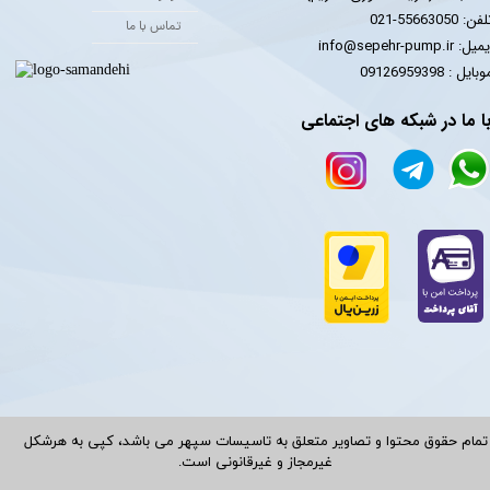
فن: 55663050-021
تماس با ما
یل: info@sepehr-pump.ir
​​​​موبایل : 09126959398
ا ما در شبکه های اجتماعی
تمام حقوق محتوا و تصاویر متعلق به تاسیسات سپهر می باشد، کپی به هرشکل
غیرمجاز و غیرقانونی است.​​​​​​​