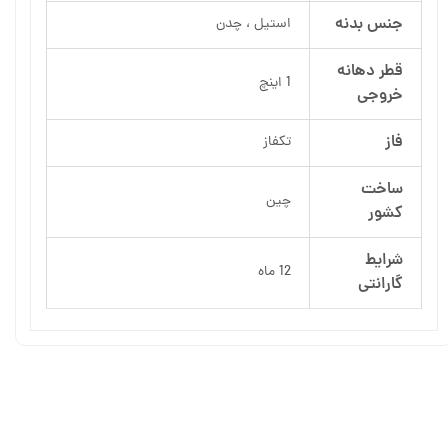
جنس بدنه
استیل ، چدن
قطر دهانه
1 اینچ
خروجی
فاز
تکفاز
ساخت
چین
کشور
شرایط
12 ماه
گارانتی