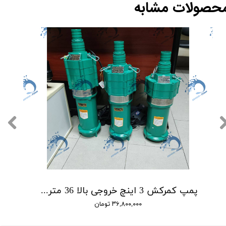
حصولات مشابه
پمپ کمرکش 3 اینچ خروجی بالا 36 متری گالی GULLY مدل QD15-36/3-2.2
۳۶,۸۰۰,۰۰۰ تومان