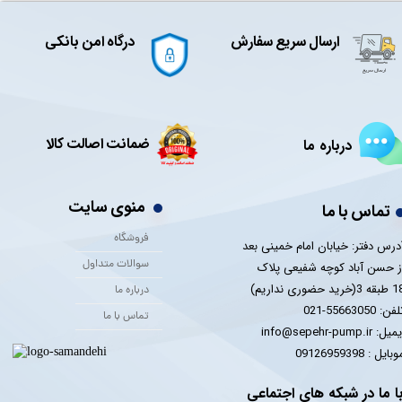
ارسال سریع سفارش
درگاه امن بانکی
ضمانت اصالت کالا
درباره ما
منوی سایت
تماس با ما
فروشگاه
درس دفتر: خیابان امام خمینی بعد
سوالات متداول
ز حسن آباد کوچه شفیعی پلاک
 3(خرید حضوری نداریم)
درباره ما
فن: 55663050-021
تماس با ما
یل: info@sepehr-pump.ir
​​​​موبایل : 09126959398
ا ما در شبکه های اجتماعی