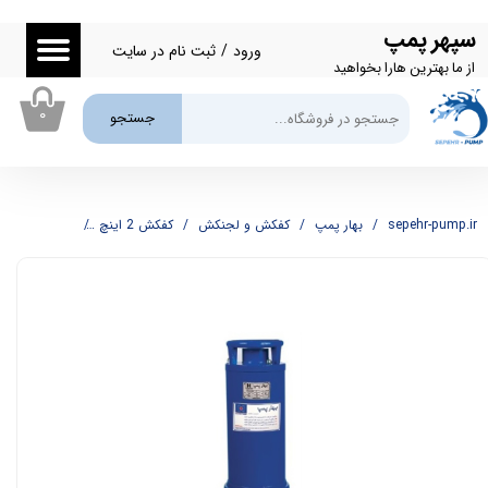
سپهر پمپ
حساب کاربری من
ورود
/
ثبت نام در سایت
از ما بهترین هارا بخواهید
تغییر گذر واژه
۰
جستجو
سفارشات
خروج از حساب کاربری
sepehr-pump.ir
بهار پمپ
کفکش و لجنکش
کفکش 2 اینچ
کفکش 2 اینچ بهار مدل B60/2