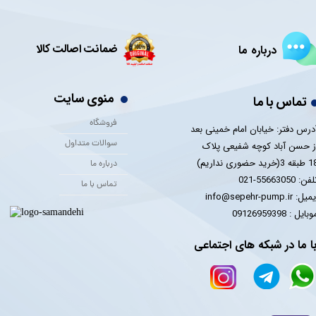
ضمانت اصالت کالا
درباره ما
منوی سایت
تماس با ما
فروشگاه
درس دفتر: خیابان امام خمینی بعد
سوالات متداول
ز حسن آباد کوچه شفیعی پلاک
 3(خرید حضوری نداریم)
درباره ما
فن: 55663050-021
تماس با ما
یل: info@sepehr-pump.ir
​​​​موبایل : 09126959398
ا ما در شبکه های اجتماعی