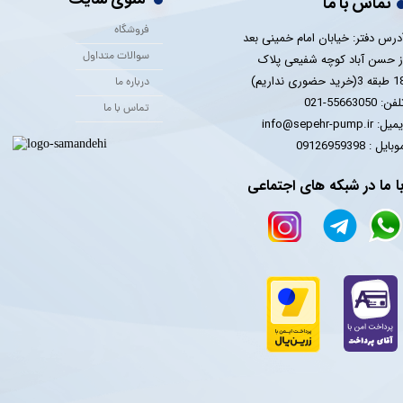
تماس با ما
فروشگاه
درس دفتر: خیابان امام خمینی بعد
سوالات متداول
ز حسن آباد کوچه شفیعی پلاک
 3(خرید حضوری نداریم)
درباره ما
فن: 55663050-021
تماس با ما
یل: info@sepehr-pump.ir
​​​​موبایل : 09126959398
ا ما در شبکه های اجتماعی