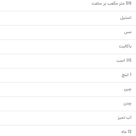
3/6 متر مکعب بر ساعت
استیل
مس
باکالیت
1/5 اسب
1 اینچ
چین
چدن
آب تمیز
12 ماه