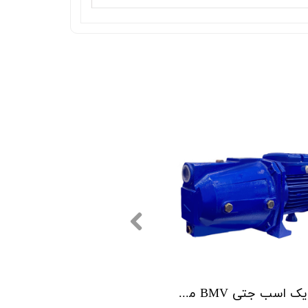
پمپ یک اسب جتی BMV مدل CAM100-S