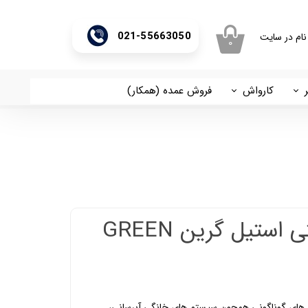
021-55663050
نام در سایت
۰
ری من
اژه
کارواش
فروش عمده (همکار)
اسان
آریا
اب کاربری
پمپ 1 اسب جتی استیل گرین GREEN
ر بخش های گوناگونی همچون سیستم های خانگی آبرسانی،