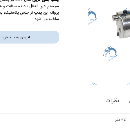
سیستم های انتقال دهنده سیالات و هم
استرینر
پروانه این
پمپ
از جنس پلاستیک، بدن
ساخته می شود.
کس
هیتر برقی
افزودن به سبد خرید
جت جکوزی
ضدعفونی نانو
مبدل
اسکیمر
سایدچنل
نظرات
42 متر