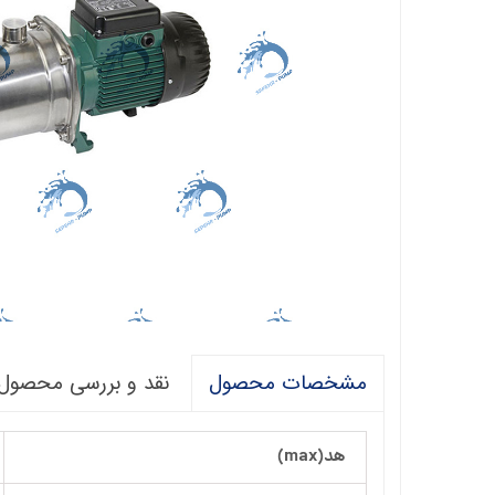
فالکو
پمپ 1/5 اسب 2 اینچ
اگرو
پلیکام
پمپ 3 اینچ 2 اسب
کنزا
گالی
آبارا
توکیو
راناب
رهاب
نقد و بررسی محصول
مشخصات محصول
لوما LOMA
آکوا استرانگ
هد(max)
ان سی NC