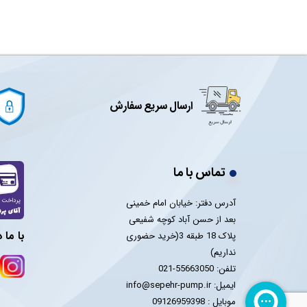
ارسال سریع سفارش
تماس با ما
آدرس دفتر: خیابان امام خمینی
بعد از حسن آباد کوچه شفیعی
با ما 
پلاک 18 طبقه 3(خرید حضوری
نداریم)
تلفن: 55663050-021
ایمیل: info@sepehr-pump.ir
​​​​​​​موبایل : 09126959398