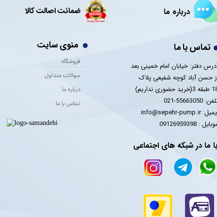
ضمانت اصالت کالا
درباره ما
منوی سایت
تماس با ما
فروشگاه
درس دفتر: خیابان امام خمینی بعد
سوالات متداول
ز حسن آباد کوچه شفیعی پلاک
 3(خرید حضوری نداریم)
درباره ما
فن: 55663050-021
تماس با ما
یل: info@sepehr-pump.ir
​​​​موبایل : 09126959398
ا ما در شبکه های اجتماعی