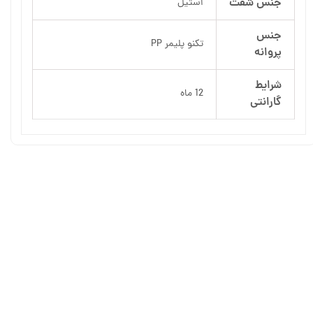
جنس شفت
استیل
جنس
تکنو پلیمر PP
پروانه
شرایط
12 ماه
گارانتی