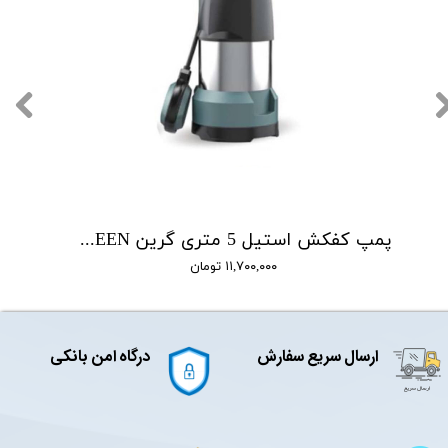
پمپ کفکش استیل 5 متری گرین GREEN مدل GPS250F
۱۱,۷۰۰,۰۰۰ تومان
ارسال سریع سفارش
درگاه امن بانکی