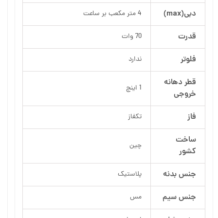
دبی(max)
4 متر مکعب بر ساعت
قدرت
70 وات
فلوتر
ندارد
قطر دهانه
1 اینچ
خروجی
فاز
تکفاز
ساخت
چین
کشور
جنس بدنه
پلاستیک
جنس سیم
مس