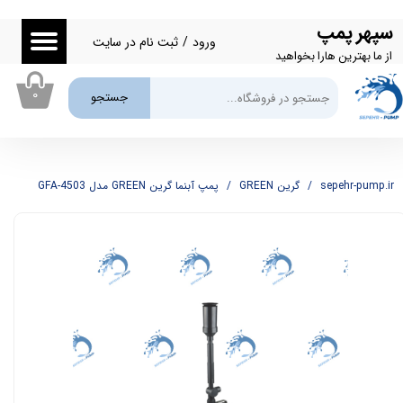
سپهر پمپ
حساب کاربری من
ورود
/
ثبت نام در سایت
از ما بهترین هارا بخواهید
تغییر گذر واژه
۰
جستجو
سفارشات
خروج از حساب کاربری
sepehr-pump.ir
گرین GREEN
پمپ آبنما گرین GREEN مدل GFA-4503