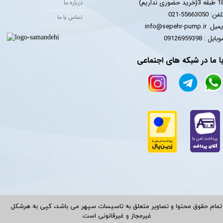
 3(خرید حضوری نداریم)
درباره ما
فن: 55663050-021
تماس با ما
یل: info@sepehr-pump.ir
​​​​موبایل : 09126959398
ا ما در شبکه های اجتماعی
تمام حقوق محتوا و تصاویر متعلق به تاسیسات سپهر می باشد، کپی به هرشکل
غیرمجاز و غیرقانونی است.​​​​​​​