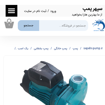
سپهر پمپ
حساب کاربری من
ورود
/
ثبت نام در سایت
از ما بهترین هارا بخواهید
تغییر گذر واژه
۰
جستجو
سفارشات
خروج از حساب کاربری
sepehr-pump.ir
پمپ
پمپ خانگی
پمپ بشقابی
یک اسب
پمپ یک اسب بشقاب