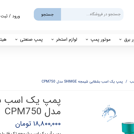
جستجو
ورود
/
ثبت 
حساب کارب
تغییر گذر و
ر برق
موتور پمپ
لوازم استخر
پمپ صنعتی
هیتر
سفارشات
یم
بنزینی
پمپ استخری
پمپ طبقاتی
مهی
خروج از حس
گازوئیلی
فیلتر شنی
پمپ مگنتی
پاور
فیلتر کارتریجی
بل اند کاست
ب
پمپ یک اسب بشقابی شیمجه SHIMGE مدل CPM750
کلرزن خطی
ین
کلرزن نمکی
مدل CPM750
میک
گرمکن برقی
۱۸,۸۰۰,۰۰۰ تومان
مولد برقی سونای بخار