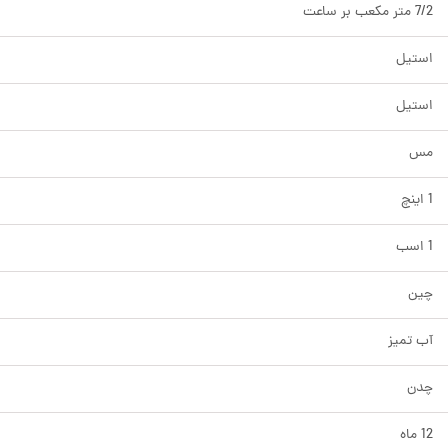
7/2 متر مکعب بر ساعت
استیل
استیل
مس
1 اینچ
1 اسب
چین
آب تمیز
چدن
12 ماه