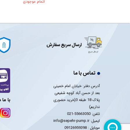
 موجودی
اتمام موجودی
ارسال سریع سفارش
تماس با ما
آدرس دفتر: خیابان امام خمینی
بعد از حسن آباد کوچه شفیعی
با ما 
پلاک 18 طبقه 3(خرید حضوری
نداریم)
تلفن: 55663050-021
ایمیل: info@sepehr-pump.ir
​​​​​​​موبایل : 09126959398