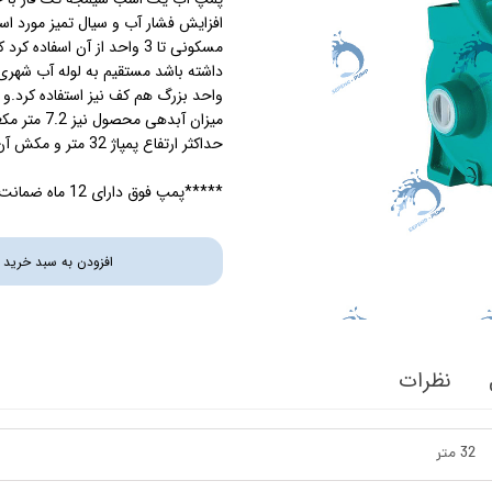
افزایش فشار آب و سیال تمیز مورد اس
استرینر
مسکونی تا 3 واحد از آن اسف
داشته باشد مستقیم به لوله آب شهر
کس
هیتر برقی
واحد بزرگ هم کف نیز استفاده کرد.و م
میزان آبدهی محصول نیز 7.2 متر مکعب در ساعت میباشد.
جت جکوزی
حداکثر ارتفاع پمپاژ 32 متر و مکش آن 5 متر میباشد.
ضدعفونی نانو
*****پمپ فوق دارای 12 ماه ضمانت طلایی شرکتی میباشد*****
مبدل
افزودن به سبد خرید
اسکیمر
سایدچنل
نظرات
32 متر