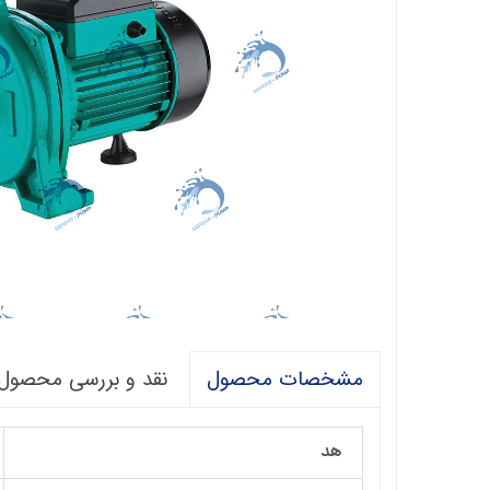
فالکو
پمپ 1/5 اسب 2 اینچ
اگرو
پلیکام
پمپ 3 اینچ 2 اسب
کنزا
گالی
آبارا
توکیو
راناب
رهاب
نقد و بررسی محصول
مشخصات محصول
لوما LOMA
آکوا استرانگ
هد
ان سی NC