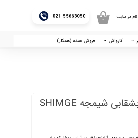
021-55663050
نام در سایت
۰
ری من
اژه
کارواش
فروش عمده (همکار)
اسان
آریا
اب کاربری
پمپ یک اسب بشقابی شیمجه SHIMGE
پمپ آب یک اسب شیمجه تک فاز با خروجی و ورودی 1 اینچ با قدرت 1 اسب بخار که برای