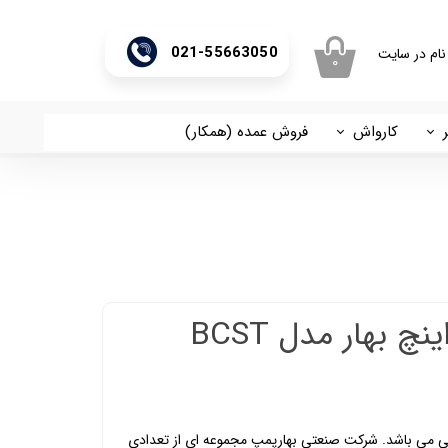
021-55663050
نام در سایت
۰
ری من
اژه
کارواش
فروش عمده (همکار)
اسان
آریا
اب کاربری
پمپ 2 اسب 2 اینچ بهار مدل BCST
نی می باشد. شرکت صنعتی بهارپمپ مجموعه ای از تعدادی