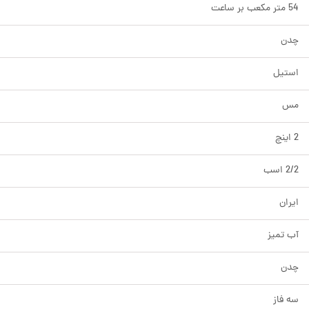
54 متر مکعب بر ساعت
چدن
استیل
مس
2 اینچ
2/2 اسب
ایران
آب تمیز
چدن
سه فاز