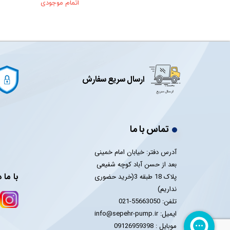
 موجودی
اتمام موجودی
ارسال سریع سفارش
تماس با ما
آدرس دفتر: خیابان امام خمینی
بعد از حسن آباد کوچه شفیعی
با ما 
پلاک 18 طبقه 3(خرید حضوری
نداریم)
تلفن: 55663050-021
ایمیل: info@sepehr-pump.ir
​​​​​​​موبایل : 09126959398