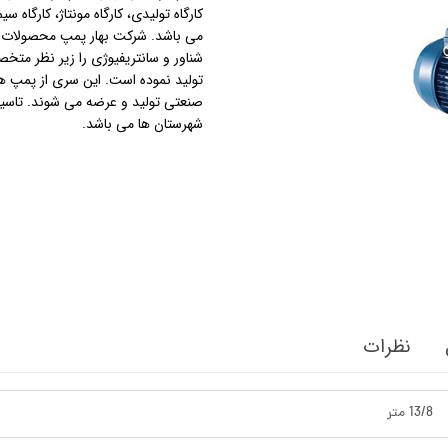
کارگاه تولیدی، کارگاه مونتاژ، کارگ
می باشد. شرکت بهار پمپ محصولات 
استرینر
شناور و سانتریفیوژی را زیر نظر متخ
تولید نموده است. این سری از پمپ ه
کس
هیتر برقی
صنعتی تولید و عرضه می شوند. تاس
شهرستان ها می باشد.
جت جکوزی
ضدعفونی نانو
مبدل
اسکیمر
سایدچنل
نظرات
13/8 متر