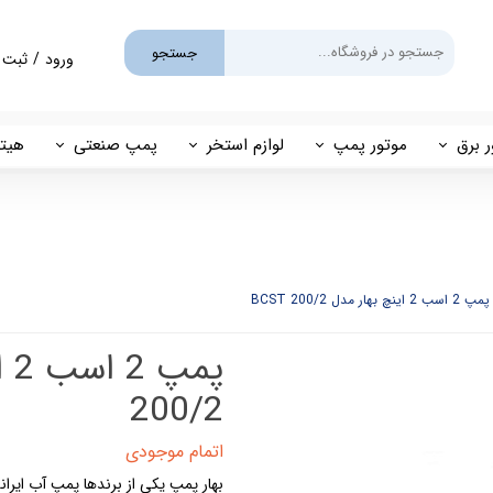
جستجو
ورود
/
ثبت 
حساب کارب
تغییر گذر و
ر برق
موتور پمپ
لوازم استخر
پمپ صنعتی
هیتر
سفارشات
یم
بنزینی
پمپ استخری
پمپ طبقاتی
مهی
خروج از حس
گازوئیلی
فیلتر شنی
پمپ مگنتی
پاور
فیلتر کارتریجی
بل اند کاست
پمپ 2 اسب 2 اینچ بهار مدل BCST 200/2
کلرزن خطی
ین
کلرزن نمکی
200/2
میک
گرمکن برقی
اتمام موجودی
بهار پمپ یکی از برندها
پمپ آب
ایرا
مولد برقی سونای بخار