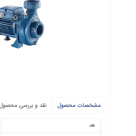
فالکو
پمپ 1/5 اسب 2 اینچ
اگرو
پلیکام
پمپ 3 اینچ 2 اسب
کنزا
گالی
آبارا
توکیو
راناب
رهاب
نقد و بررسی محصول
مشخصات محصول
لوما LOMA
آکوا استرانگ
هد
ان سی NC