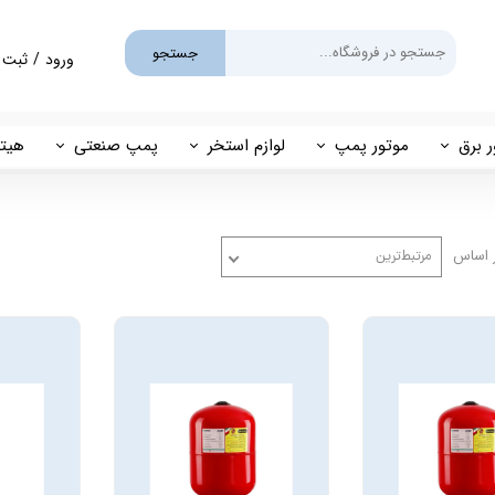
جستجو
ورود
/
ثبت 
حساب کارب
تغییر گذر و
ر برق
موتور پمپ
لوازم استخر
پمپ صنعتی
هیتر
سفارشات
یم
بنزینی
پمپ استخری
پمپ طبقاتی
مهی
خروج از حس
گازوئیلی
فیلتر شنی
پمپ مگنتی
 اساس
مرتبط‌ترین
پاور
فیلتر کارتریجی
بل اند کاست
کلرزن خطی
ین
کلرزن نمکی
میک
گرمکن برقی
مولد برقی سونای بخار