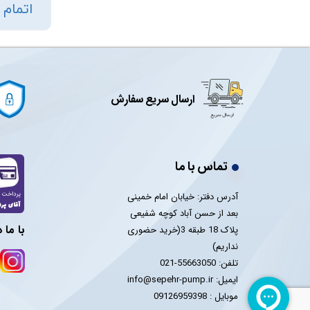
اتمام
ارسال سریع سفارش
تماس با ما
آدرس دفتر: خیابان امام خمینی
بعد از حسن آباد کوچه شفیعی
با ما 
پلاک 18 طبقه 3(خرید حضوری
نداریم)
تلفن: 55663050-021
ایمیل: info@sepehr-pump.ir
​​​​​​​موبایل : 09126959398