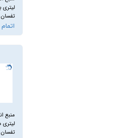
لیتری 
آرسام تجهیز
تفسان
بهار پمپ
اتمام
لیتری د
تفسان