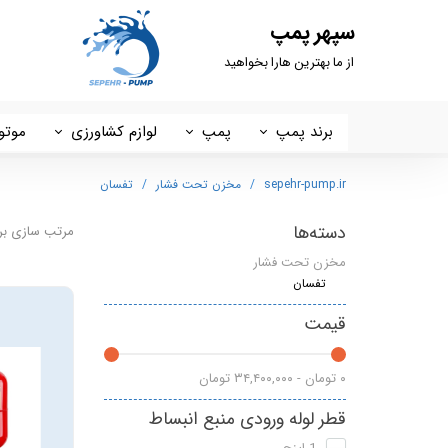
سپهر پمپ
از ما بهترین هارا بخواهید
برند پمپ
پمپ
لوازم کشاورزی
موتو
داب DAB
پمپ خانگی
کفکش ، لجنکش و شناور
استر
sepehr-pump.ir
مخزن تحت فشار
تفسان
سیستما SISTEMA
ست کنترل
شمشاد زن
پوتر
دسته‌ها
مرتب سازی بر
مخزن تحت فشار
تایفو
مخزن تحت فشار
چاله کن
هیرو 
تفسان
آبکو ABCO
پمپ سیرکولاتور
اره موتوری
ایکار
قیمت
گرین GREEN
سم پاش
لانس
۰ تومان - ۳۴,۴۰۰,۰۰۰ تومان
شیمجه
علف زن
هونا
قطر لوله ورودی منبع انبساط
راد پمپ
پمپ 2 اسب 2 اینچ
ETQ