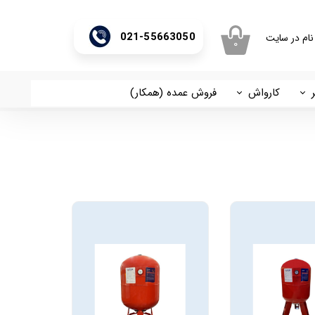
021-55663050
نام در سایت
۰
ری من
اژه
کارواش
فروش عمده (همکار)
اسان
آریا
اب کاربری