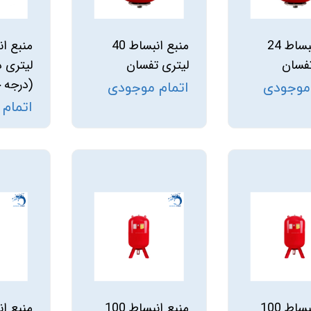
استرینر
منبع انبساط 24
منبع انبساط 40
کس
هیتر برقی
تفسان
لیتری تفسان
لیتری د
(درجه 
 موجودی
اتمام موجودی
جت جکوزی
اتمام
ضدعفونی نانو
مبدل
اسکیمر
سایدچنل
منبع انبساط 100
منبع انبساط 100