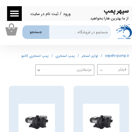
سپهر پمپ
حساب کاربری من
ورود
/
ثبت نام در سایت
از ما بهترین هارا بخواهید
تغییر گذر واژه
۰
جستجو
سفارشات
خروج از حساب کاربری
sepehr-pump.ir
لوازم استخر
پمپ استخری
پمپ استخری کالمو
مرتبط‌ترین