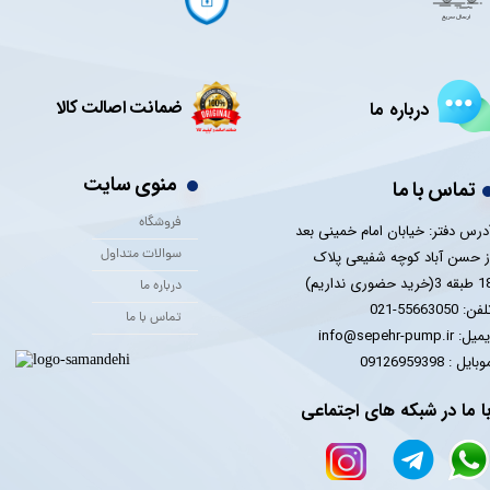
ضمانت اصالت کالا
درباره ما
منوی سایت
تماس با ما
فروشگاه
درس دفتر: خیابان امام خمینی بعد
سوالات متداول
ز حسن آباد کوچه شفیعی پلاک
 3(خرید حضوری نداریم)
درباره ما
فن: 55663050-021
تماس با ما
یل: info@sepehr-pump.ir
​​​​موبایل : 09126959398
ا ما در شبکه های اجتماعی