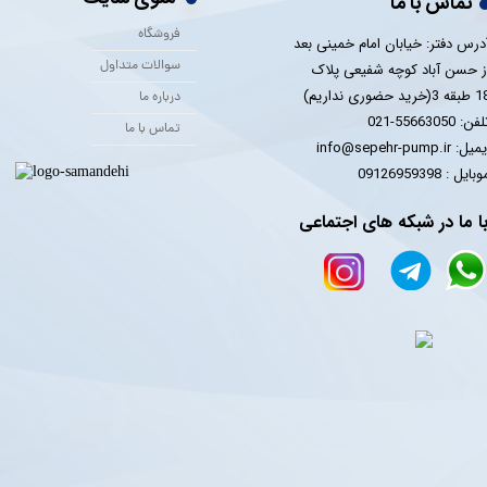
تماس با ما
فروشگاه
درس دفتر: خیابان امام خمینی بعد
سوالات متداول
ز حسن آباد کوچه شفیعی پلاک
 3(خرید حضوری نداریم)
درباره ما
فن: 55663050-021
تماس با ما
یل: info@sepehr-pump.ir
​​​​موبایل : 09126959398
ا ما در شبکه های اجتماعی