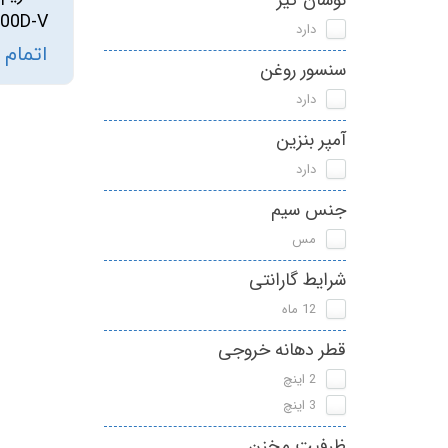
نوسان گیر
00D-V
دارد
اتمام
سنسور روغن
دارد
آمپر بنزین
دارد
جنس سیم
مس
شرایط گارانتی
12 ماه
قطر دهانه خروجی
2 اینچ
3 اینچ
ظرفیت مخزن