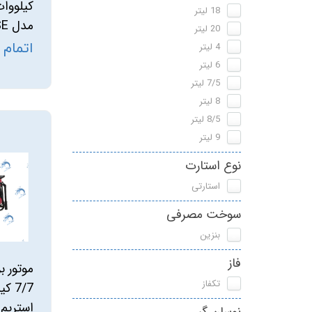
کیلووات
18 لیتر
مدل ST4500iSE
20 لیتر
اتمام
4 لیتر
6 لیتر
7/5 لیتر
8 لیتر
8/5 لیتر
9 لیتر
نوع استارت
استارتی
سوخت مصرفی
بنزین
فاز
موتور ب
تکفاز
7/7 
استریم