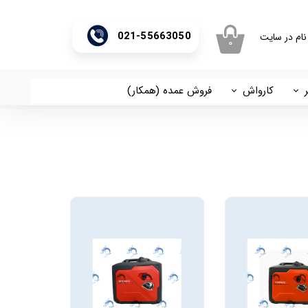
021-55663050
نام در سایت
۰
ری من
اژه
کارواش
فروش عمده (همکار)
اسان
آریا
اب کاربری