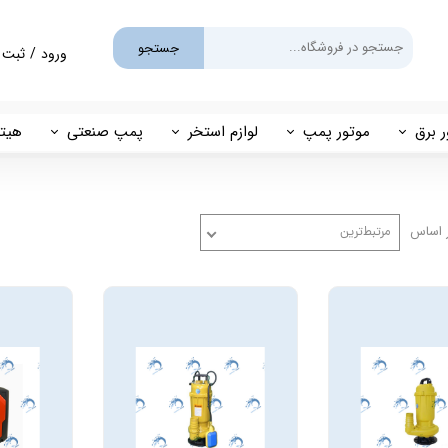
جستجو
ورود
/
ثبت 
حساب کارب
تغییر گذر و
ر برق
موتور پمپ
لوازم استخر
پمپ صنعتی
هیتر
سفارشات
یم
بنزینی
پمپ استخری
پمپ طبقاتی
مهی
خروج از حس
گازوئیلی
فیلتر شنی
پمپ مگنتی
 اساس
مرتبط‌ترین
پاور
فیلتر کارتریجی
بل اند کاست
کلرزن خطی
ین
کلرزن نمکی
میک
گرمکن برقی
مولد برقی سونای بخار