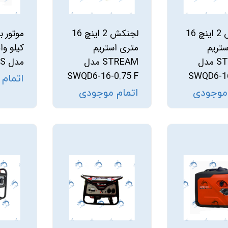
استرینر
لجنکش 2 اینچ 16
لجنکش 2 اینچ 16
کس
هیتر برقی
ستریم
متری استریم
کیلو وا
STREAM مدل
STREAM مدل
مدل ST2250IS
جت جکوزی
SWQD6-16-0.75 F
SWQD6-16
اتمام
ضدعفونی نانو
 موجودی
اتمام موجودی
مبدل
اسکیمر
سایدچنل