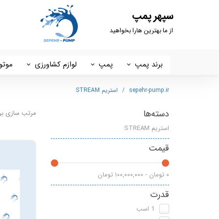
سپهر پمپ
از ما بهترین هارا بخواهید
برند پمپ
پمپ
لوازم کشاورزی
موتو
داب DAB
پمپ خانگی
کفکش ، لجنکش و شناور
استر
sepehr-pump.ir
استریم STREAM
سیستما SISTEMA
ست کنترل
شمشاد زن
پوتر
دسته‌ها
مرتب سازی بر
استریم STREAM
تایفو
مخزن تحت فشار
چاله کن
هیرو 
قیمت
آبکو ABCO
پمپ سیرکولاتور
اره موتوری
ایکار
گرین GREEN
سم پاش
لانس
۰ تومان - ۱۰۰,۰۰۰,۰۰۰ تومان
قدرت
شیمجه
علف زن
هونا
1 اسب
راد پمپ
پمپ 2 اسب 2 اینچ
ETQ