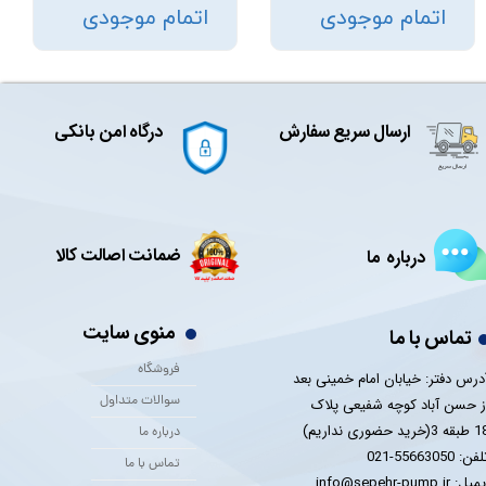
اتمام موجودی
اتمام موجودی
ارسال سریع سفارش
درگاه امن بانکی
ضمانت اصالت کالا
درباره ما
منوی سایت
تماس با ما
فروشگاه
درس دفتر: خیابان امام خمینی بعد
سوالات متداول
ز حسن آباد کوچه شفیعی پلاک
 3(خرید حضوری نداریم)
درباره ما
فن: 55663050-021
تماس با ما
یل: info@sepehr-pump.ir