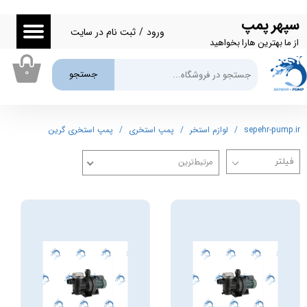
سپهر پمپ
حساب کاربری من
ورود
/
ثبت نام در سایت
از ما بهترین هارا بخواهید
تغییر گذر واژه
۰
جستجو
سفارشات
خروج از حساب کاربری
sepehr-pump.ir
لوازم استخر
پمپ استخری
پمپ استخری گرین
مرتبط‌ترین