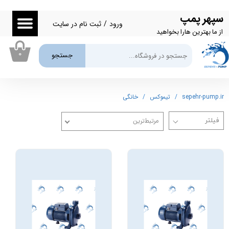
سپهر پمپ
حساب کاربری من
ورود
/
ثبت نام در سایت
از ما بهترین هارا بخواهید
تغییر گذر واژه
۰
جستجو
سفارشات
خروج از حساب کاربری
sepehr-pump.ir
تیموکس
خانگی
مرتبط‌ترین