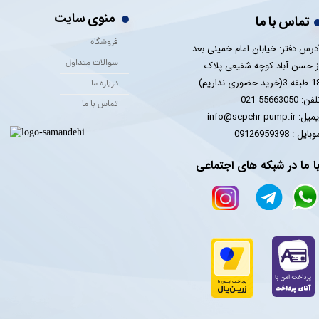
منوی سایت
تماس با ما
فروشگاه
درس دفتر: خیابان امام خمینی بعد
سوالات متداول
ز حسن آباد کوچه شفیعی پلاک
 3(خرید حضوری نداریم)
درباره ما
فن: 55663050-021
تماس با ما
یل: info@sepehr-pump.ir
​​​​موبایل : 09126959398
ا ما در شبکه های اجتماعی