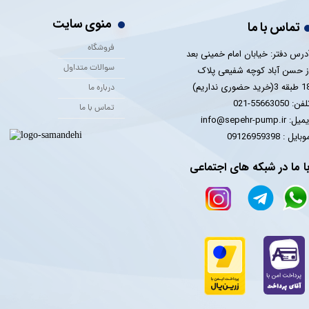
منوی سایت
تماس با ما
فروشگاه
درس دفتر: خیابان امام خمینی بعد
سوالات متداول
ز حسن آباد کوچه شفیعی پلاک
 3(خرید حضوری نداریم)
درباره ما
فن: 55663050-021
تماس با ما
یل: info@sepehr-pump.ir
​​​​موبایل : 09126959398
ا ما در شبکه های اجتماعی