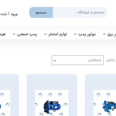
جستجو
ورود
/
ثبت 
حساب کارب
تغییر گذر و
ر برق
موتور پمپ
لوازم استخر
پمپ صنعتی
هیتر
سفارشات
یم
بنزینی
پمپ استخری
پمپ طبقاتی
مهی
خروج از حس
گازوئیلی
فیلتر شنی
پمپ مگنتی
 اساس
مرتبط‌ترین
پاور
فیلتر کارتریجی
بل اند کاست
کلرزن خطی
ین
کلرزن نمکی
میک
گرمکن برقی
مولد برقی سونای بخار