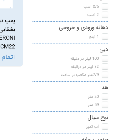
0/5 اسب
فالکو
پمپ 1/5 اسب 2 اینچ
اگرو
2 اسب
پمپ نی
دهانه ورودی و خروجی
پلیکام
پمپ 3 اینچ 2 اسب
کنزا
بشقابی
1 اینچ
گالی
CM22
دبی
آبارا
اتمام
100 لیتر در دقیقه
32 لیتر در درقیقه
توکیو
7/9متر مکعب بر ساعت
راناب
هد
رهاب
20 متر
59 متر
لوما LOMA
نوع سیال
آکوا استرانگ
آب تمیز
ان سی NC
جنس پروانه