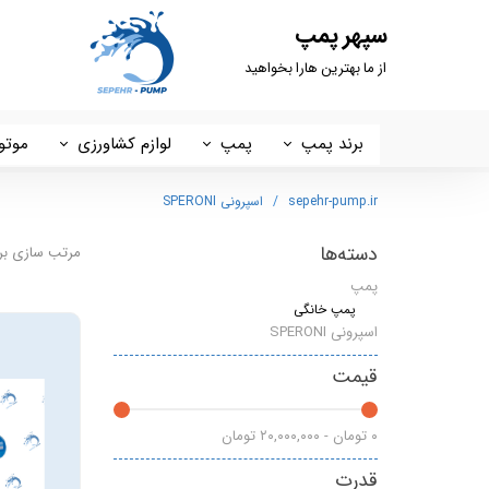
سپهر پمپ
از ما بهترین هارا بخواهید
برند پمپ
پمپ
لوازم کشاورزی
موتو
داب DAB
پمپ خانگی
کفکش ، لجنکش و شناور
استر
sepehr-pump.ir
اسپرونی SPERONI
سیستما SISTEMA
ست کنترل
شمشاد زن
پوتر
دسته‌ها
مرتب سازی بر
پمپ
تایفو
مخزن تحت فشار
چاله کن
هیرو 
پمپ خانگی
اسپرونی SPERONI
آبکو ABCO
پمپ سیرکولاتور
اره موتوری
ایکار
قیمت
گرین GREEN
سم پاش
لانس
۰ تومان - ۲۰,۰۰۰,۰۰۰ تومان
شیمجه
علف زن
هونا
قدرت
راد پمپ
پمپ 2 اسب 2 اینچ
ETQ