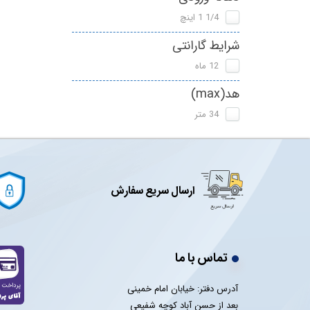
1/4 1 اینچ
شرایط گارانتی
12 ماه
هد(max)
34 متر
ارسال سریع سفارش
تماس با ما
آدرس دفتر: خیابان امام خمینی
بعد از حسن آباد کوچه شفیعی