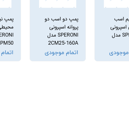
استرینر
م اسب
پمپ دو اسب دو
پمپ نی
کس
هیتر برقی
 اسپرونی
پروانه اسپرونی
محیطی 
SPERONI مدل
SPERONI مدل
جت جکوزی
KPM50
2CM25-160A
ضدعفونی نانو
 موجودی
اتمام موجودی
اتمام
مبدل
اسکیمر
سایدچنل