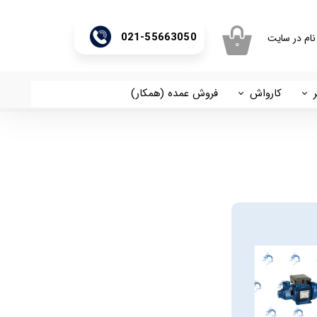
021-55663050
نام در سایت
۰
ری من
اژه
کارواش
فروش عمده (همکار)
اسان
آریا
اب کاربری