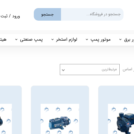
جستجو
ورود
/
ثبت 
حساب کارب
تغییر گذر و
ر برق
موتور پمپ
لوازم استخر
پمپ صنعتی
هیتر
سفارشات
یم
بنزینی
پمپ استخری
پمپ طبقاتی
مهی
خروج از حس
گازوئیلی
فیلتر شنی
پمپ مگنتی
 اساس
مرتبط‌ترین
پاور
فیلتر کارتریجی
بل اند کاست
کلرزن خطی
ین
کلرزن نمکی
میک
گرمکن برقی
مولد برقی سونای بخار