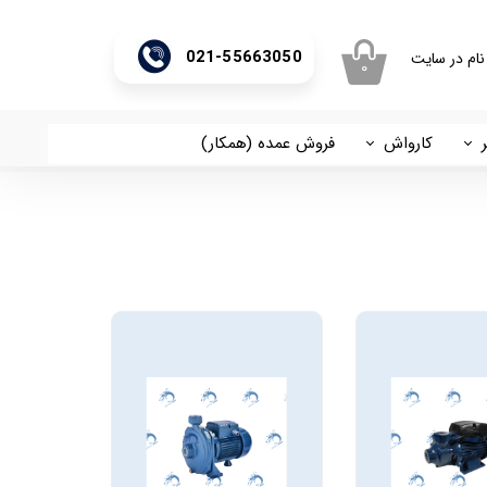
021-55663050
نام در سایت
۰
ری من
اژه
کارواش
فروش عمده (همکار)
اسان
آریا
اب کاربری