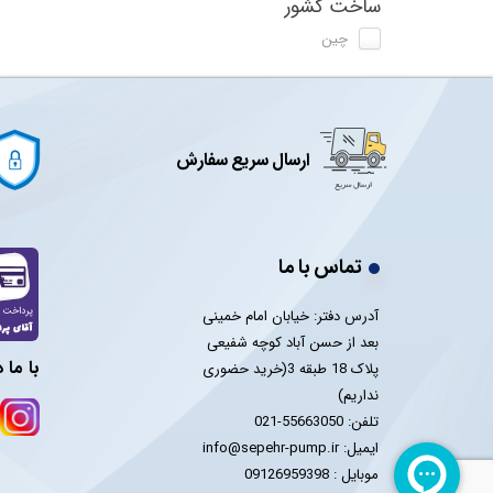
ساخت کشور
چین
ارسال سریع سفارش
تماس با ما
آدرس دفتر: خیابان امام خمینی
بعد از حسن آباد کوچه شفیعی
با ما 
پلاک 18 طبقه 3(خرید حضوری
نداریم)
تلفن: 55663050-021
ایمیل: info@sepehr-pump.ir
​​​​​​​موبایل : 09126959398