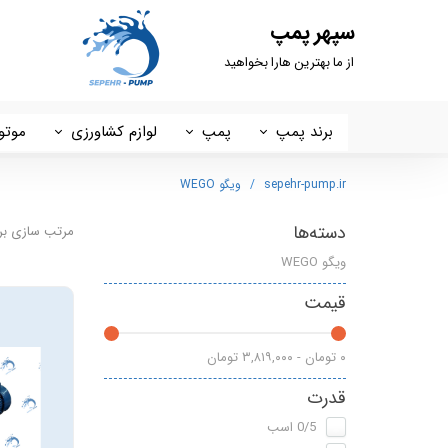
سپهر پمپ
از ما بهترین هارا بخواهید
برند پمپ
پمپ
لوازم کشاورزی
موتو
داب DAB
پمپ خانگی
کفکش ، لجنکش و شناور
استر
sepehr-pump.ir
ویگو WEGO
سیستما SISTEMA
ست کنترل
شمشاد زن
پوتر
دسته‌ها
مرتب سازی بر
ویگو WEGO
تایفو
مخزن تحت فشار
چاله کن
هیرو 
قیمت
آبکو ABCO
پمپ سیرکولاتور
اره موتوری
ایکار
گرین GREEN
سم پاش
لانس
۰ تومان - ۳,۸۱۹,۰۰۰ تومان
قدرت
شیمجه
علف زن
هونا
0/5 اسب
راد پمپ
پمپ 2 اسب 2 اینچ
ETQ