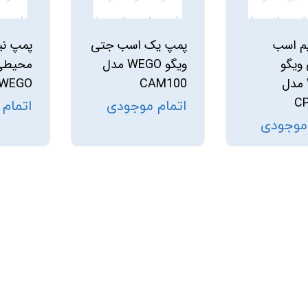
استرینر
م اسب
پمپ یک اسب جتی
پمپ نی
کس
هیتر برقی
 ویگو
ویگو WEGO مدل
محیطی 
WEGO مدل
CAM100
WEGO مدل QB60
جت جکوزی
C
اتمام موجودی
اتمام
ضدعفونی نانو
 موجودی
مبدل
اسکیمر
سایدچنل