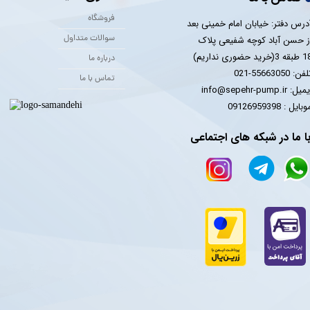
فروشگاه
درس دفتر: خیابان امام خمینی بعد
سوالات متداول
ز حسن آباد کوچه شفیعی پلاک
 3(خرید حضوری نداریم)
درباره ما
فن: 55663050-021
تماس با ما
یل: info@sepehr-pump.ir
​​​​موبایل : 09126959398
ا ما در شبکه های اجتماعی