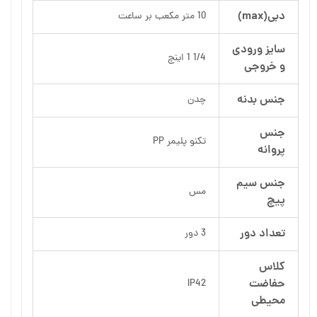
دبی(max)
10 متر مکعب بر ساعت
سایز ورودی
1/4 1 اینچ
و خروجی
جنس بدنه
چدن
جنس
تکنو پلیمر PP
پروانه
جنس سیم
مس
پیچ
تعداد دور
3 دور
کلاس
حفاضت
IP42
محیطی