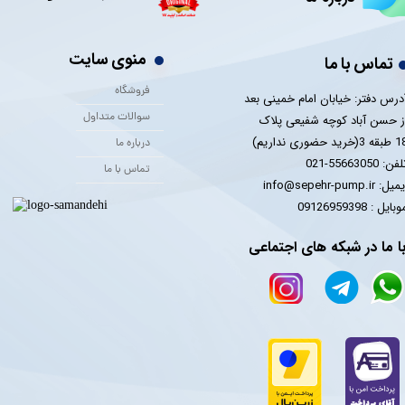
منوی سایت
تماس با ما
فروشگاه
درس دفتر: خیابان امام خمینی بعد
سوالات متداول
ز حسن آباد کوچه شفیعی پلاک
 3(خرید حضوری نداریم)
درباره ما
فن: 55663050-021
تماس با ما
یل: info@sepehr-pump.ir
​​​​موبایل : 09126959398
ا ما در شبکه های اجتماعی