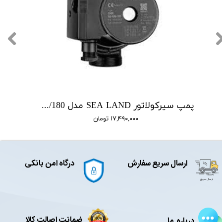
پمپ سیرکولاتور SEA LAND مدل CKR 25-40/180
۱۷,۴۹۰,۰۰۰ تومان
ارسال سریع سفارش
درگاه امن بانکی
ضمانت اصالت کالا
درباره ما