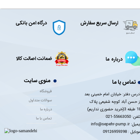
ارسال سریع سفارش
درگاه امن بانکی
ضمانت اصالت کالا
درباره ما
منوی سایت
تماس با ما
فروشگاه
درس دفتر: خیابان امام خمینی بعد
سوالات متداول
ز حسن آباد کوچه شفیعی پلاک
 3(خرید حضوری نداریم)
درباره ما
فن: 55663050-021
تماس با ما
یل: info@sepehr-pump.ir
​​​​موبایل : 09126959398