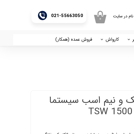
021-55663050
نام در سایت
۰
ری من
اژه
کارواش
فروش عمده (همکار)
اسان
آریا
اب کاربری
 و نیم اسب سیستما