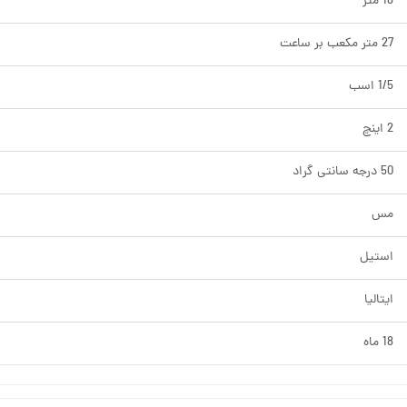
18 متر
27 متر مکعب بر ساعت
1/5 اسب
2 اینچ
50 درجه سانتی گراد
مس
استیل
ایتالیا
18 ماه