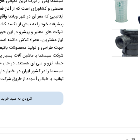
سیستما یکی از بزرگ ترین کمپانی های
صنعتی و کشاورزی است که از آغاز فع
استرینر
ایتالیایی که مقر آن در شهر ویادتا 
پیشرفته خود را به بیش از یکصد کشور
کس
هیتر برقی
شرکت های معتبر و پیشرو در این حوزه
نیاز مشتریان، همراه تلاش داشته است 
جت جکوزی
جهت طراحی و تولید محصولات باکیفیت
ضدعفونی نانو
شرکت سیستما با ماشین آلات بسیار پی
جمله ایزو و سی ای هستند. در حال 
مبدل
سیستما را در کشور ایران در اختیار د
توانید با خیالی آسوده از طریق شرکت ف
اسکیمر
سایدچنل
افزودن به سبد خرید