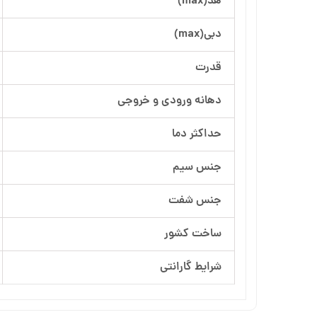
هد(max)
آرسام تجهیز
دبی(max)
بهار پمپ
قدرت
دهانه ورودی و خروجی
حداکثر دما
جنس سیم
جنس شفت
ساخت کشور
شرایط گارانتی