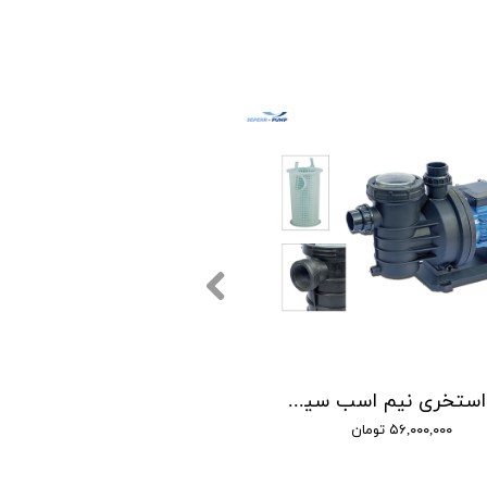
پمپ استخری نیم اسب سیستما SISTEMA مدل TSW 500
۵۶,۰۰۰,۰۰۰ تومان