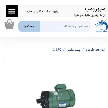
سپهر پمپ
حساب کاربری من
ورود
/
ثبت نام در سایت
از ما بهترین هارا بخواهید
تغییر گذر واژه
۰
جستجو
سفارشات
خروج از حساب کاربری
sepehr-pump.ir
پمپ مگنتی
SPC
پمپ مگنتی اسپیکو SPC مدل MD100-R