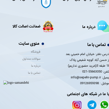
ضمانت اصالت کالا
درباره ما
منوی سایت
تماس با ما
فروشگاه
درس دفتر: خیابان امام خمینی بعد
سوالات متداول
ز حسن آباد کوچه شفیعی پلاک
 3(خرید حضوری نداریم)
درباره ما
فن: 55663050-021
تماس با ما
یل: info@sepehr-pump.ir
​​​​موبایل : 09126959398
ا ما در شبکه های اجتماعی