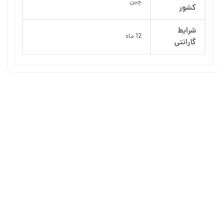
چین
کشور
شرایط
12 ماه
گارانتی