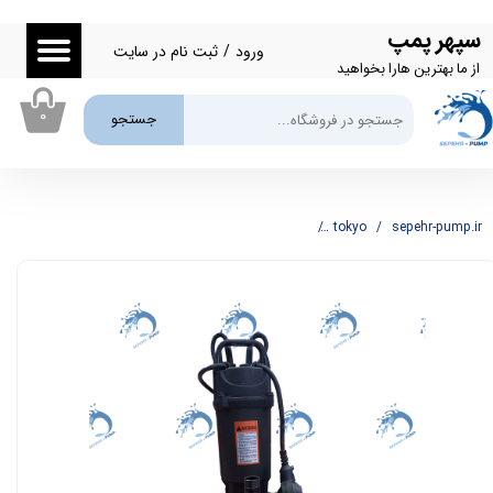
سپهر پمپ
حساب کاربری من
ورود
/
ثبت نام در سایت
از ما بهترین هارا بخواهید
تغییر گذر واژه
۰
جستجو
سفارشات
خروج از حساب کاربری
sepehr-pump.ir
tokyo
پمپ کفکش 1 اینچ 17 متری توکیو TOKYO مدل QDX1.5-17-0.37F