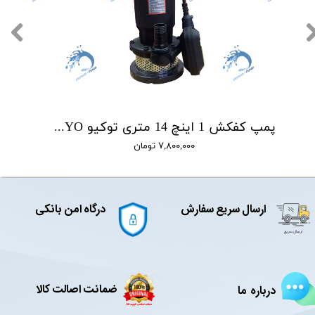
پمپ کفکش 1 اینچ 14 متری توکیو TOKYO مدل QDX1.5-14-0.25F
۷,۸۰۰,۰۰۰ تومان
ارسال سریع سفارش
درگاه امن بانکی
ضمانت اصالت کالا
درباره ما