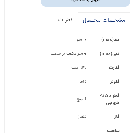
نظرات
مشخصات محصول
هد(max)
17 متر
دبی(max)
4 متر مکعب بر ساعت
قدرت
0/5 اسب
فلوتر
دارد
قطر دهانه
1 اینچ
خروجی
فاز
تکفاز
ساخت