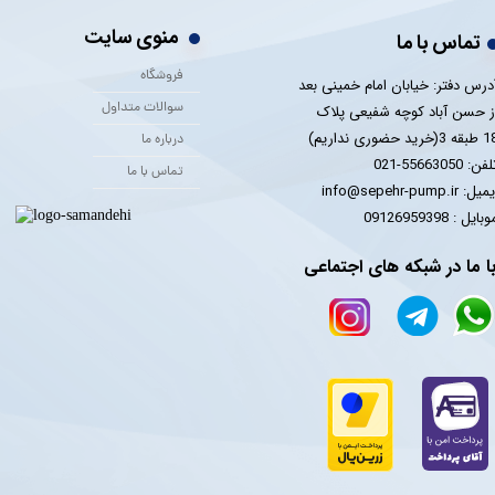
منوی سایت
تماس با ما
فروشگاه
درس دفتر: خیابان امام خمینی بعد
سوالات متداول
ز حسن آباد کوچه شفیعی پلاک
 3(خرید حضوری نداریم)
درباره ما
فن: 55663050-021
تماس با ما
یل: info@sepehr-pump.ir
​​​​موبایل : 09126959398
ا ما در شبکه های اجتماعی