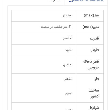
هد(max)
32 متر
دبی(max)
21 متر مکعب بر ساعت
قدرت
2 اسب
فلوتر
دارد
قطر دهانه
2 اینچ
خروجی
فاز
تکفاز
ساخت
چین
کشور
شرایط