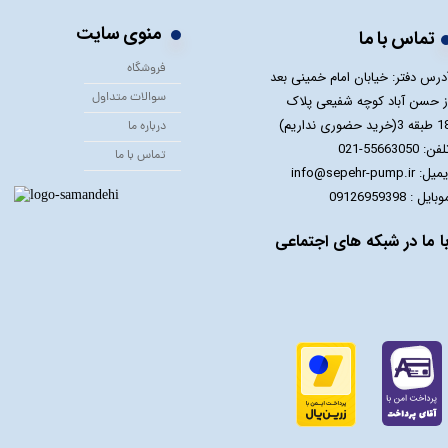
منوی سایت
تماس با ما
فروشگاه
درس دفتر: خیابان امام خمینی بعد
سوالات متداول
ز حسن آباد کوچه شفیعی پلاک
 3(خرید حضوری نداریم)
درباره ما
فن: 55663050-021
تماس با ما
یل: info@sepehr-pump.ir
​​​​موبایل : 09126959398
ا ما در شبکه های اجتماعی