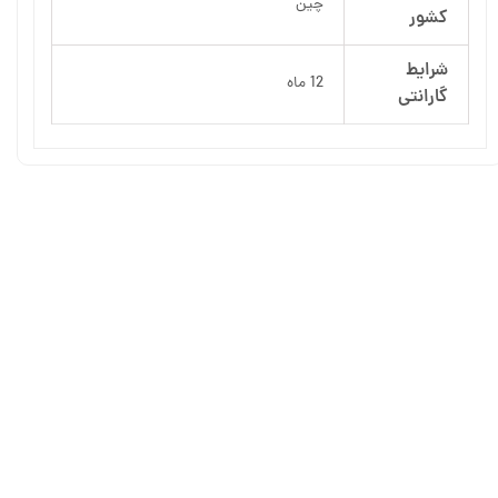
چین
کشور
شرایط
12 ماه
گارانتی