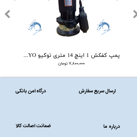
پمپ کفکش 1 اینچ 14 متری توکیو TOKYO مدل QDX1.5-14-0.25F
۷,۸۰۰,۰۰۰ تومان
ارسال سریع سفارش
درگاه امن بانکی
ضمانت اصالت کالا
درباره ما