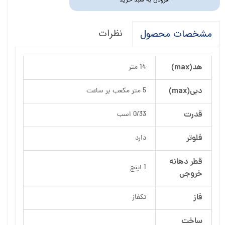
نظرات
مشخصات محصول
هد(max)
14 متر
دبی(max)
5 متر مکعب بر ساعت
قدرت
0/33 اسب
فلوتر
دارد
قطر دهانه
1 اینچ
خروجی
فاز
تکفاز
ساخت