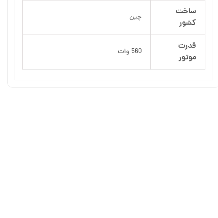
ساخت
چین
کشور
قدرت
560 وات
موتور