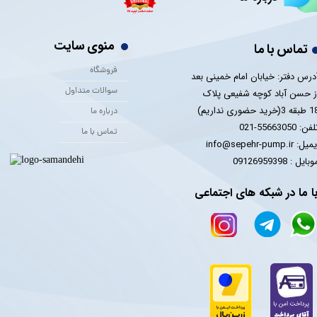
منوی سایت
تماس با ما
فروشگاه
درس دفتر: خیابان امام خمینی بعد
سوالات متداول
ز حسن آباد کوچه شفیعی پلاک
 3(خرید حضوری نداریم)
درباره ما
فن: 55663050-021
تماس با ما
یل: info@sepehr-pump.ir
​​​​موبایل : 09126959398
ا ما در شبکه های اجتماعی